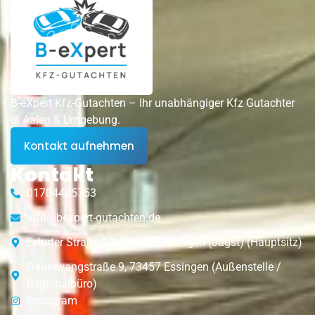
B-eXpert Kfz-Gutachten – Ihr unabhängiger Kfz Gutachter
in Aalen & Umgebung.
Kontakt aufnehmen
Kontakt
01704425753
info@bexpert-gutachten.de
Erfurter Straße 22, 73479 Ellwangen (Jagst) (Hauptsitz)
Dauerwangstraße 9, 73457 Essingen (Außenstelle /
Regionalbüro)
Instagram