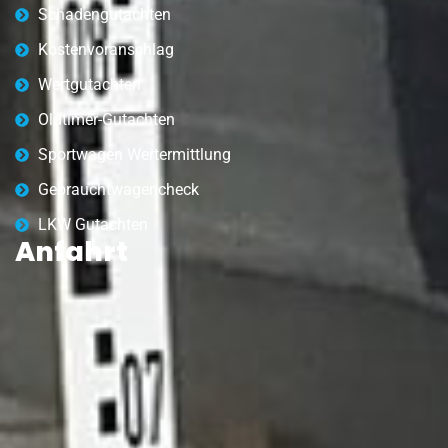
Schadengutachten
Kostenvoranschlag
Wertgutachten
Oldtimer-Gutachten
Sportwagen Wertermittlung
Gebrauchtwagencheck
LKW Gutachten
Anfahrt