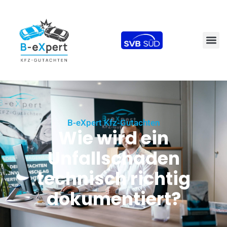
B-eXpert Kfz-Gutachten
Wie wird ein
Unfallschaden
technisch richtig
dokumentiert?