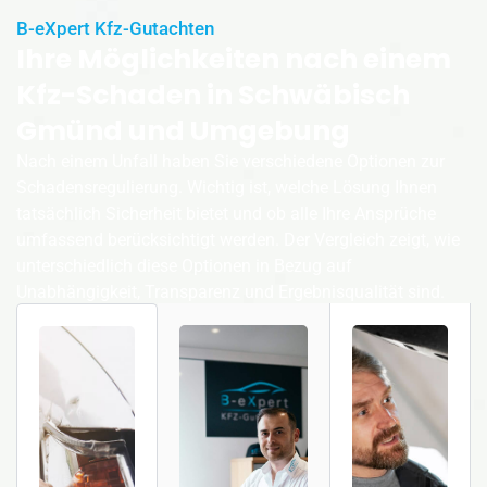
B-eXpert Kfz-Gutachten
Ihre Möglichkeiten nach einem
Kfz-Schaden in Schwäbisch
Gmünd und Umgebung
Nach einem Unfall haben Sie verschiedene Optionen zur
Schadensregulierung. Wichtig ist, welche Lösung Ihnen
tatsächlich Sicherheit bietet und ob alle Ihre Ansprüche
umfassend berücksichtigt werden. Der Vergleich zeigt, wie
unterschiedlich diese Optionen in Bezug auf
Unabhängigkeit, Transparenz und Ergebnisqualität sind.