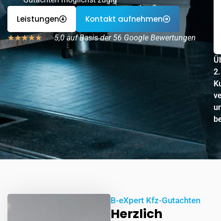
Leistungen
Kontakt aufnehmen
5,0 auf Basis der 56 Google Bewertungen
★
★
★
★
★
Ü
2
K
v
u
be
B-eXpert Kfz-Gutachten
Herzlich