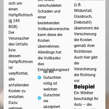
sich um
(z.B.
verschuldeten
einen
Wildunfall,
Schäden und
Haftpflichtschaden
Glasbruch,
einer
(§ 249
Diebstahl)
bestehenden
BGB).
übernimmt die
Vollkaskoversicherung
Der
Versicherung
kann diese die
Verursacher
die Kosten
Kosten
des Unfalls
gemäß ihrer
übernehmen.
bzw.
Richtlinien.
Allerdings hat
dessen
Auch hier gibt
die Vollkasko
Haftpflichtversicherung
die
das
ist
Versicherung
Entscheidungsrecht:
ob ein
verpflichtet,
die Richtung
Gutachten
alle
vor.
nötig ist
anfallenden
Beispiel
welchen
Kosten zu
Ein Wildtier
Gutachter
erstatten.
beschädigt Ihr
sie
Dazu
Auto – die
akzeptiert
gehören