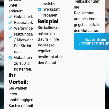
Teilkasko führt
welche
unter
die
Werkstatt
anderem:
Regulierung
repariert
Gutachterkosten
und bestimmt
Beispiel
Reparaturkosten
gegebenenfalls
Sie kollidieren
Wertminderung
den Gutachter.
mit einem
Nutzungsausfall
Kostenfreie
Baum – Ihre
/ Mietwagen
Ersteinschätzu
Vollkasko
Für Sie ist
reguliert,
das
bestimmt aber
Gutachten
den Ablauf.
zu 100 %
kostenfrei.
Ihr
Vorteil:
Sie wählen
Ihren
unabhängigen
Sachverständigen