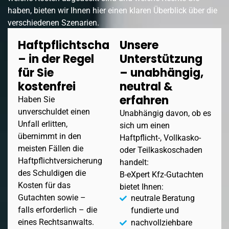
haben, bieten wir Ihnen hier einen klaren Überblick über die
verschiedenen Szenarien.
Haftpflichtschaden
Unsere
– in der Regel
Unterstützung
für Sie
– unabhängig,
kostenfrei
neutral &
erfahren
Haben Sie
unverschuldet einen
Unabhängig davon, ob es
Unfall erlitten,
sich um einen
übernimmt in den
Haftpflicht-, Vollkasko-
meisten Fällen die
oder Teilkaskoschaden
Haftpflichtversicherung
handelt:
des Schuldigen die
B-eXpert Kfz-Gutachten
Kosten für das
bietet Ihnen:
Gutachten sowie –
neutrale Beratung
falls erforderlich – die
fundierte und
eines Rechtsanwalts.
nachvollziehbare