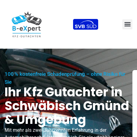
100 % kostenfreie Schadenprüfung – ohne Risiko für
Sie
Ihr Kfz Gutachter in
Schwäbisch Gmünd
& Umgebung
Mit mehr als zwei Jahrzehnten Erfahrung in der