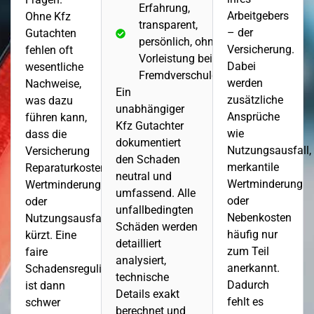
Erfahrung,
Arbeitgebers
Ohne Kfz
transparent,
– der
Gutachten
persönlich, ohne
Versicherung.
fehlen oft
Vorleistung bei
Dabei
wesentliche
Fremdverschulden
werden
Nachweise,
Ein
zusätzliche
was dazu
unabhängiger
Ansprüche
führen kann,
Kfz Gutachter
wie
dass die
dokumentiert
Nutzungsausfall,
Versicherung
den Schaden
merkantile
Reparaturkosten,
neutral und
Wertminderung
Wertminderung
umfassend. Alle
oder
oder
unfallbedingten
Nebenkosten
Nutzungsausfall
Schäden werden
häufig nur
kürzt. Eine
detailliert
zum Teil
faire
analysiert,
anerkannt.
Schadensregulierung
technische
Dadurch
ist dann
Details exakt
fehlt es
schwer
berechnet und