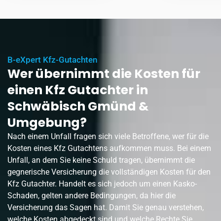
B-eXpert Kfz-Gutachten
Wer übernimmt die Kosten für
einen Kfz Gutachter in
Schwäbisch Gmünd &
Umgebung?
Nach einem Unfall fragen sich viele Betroffene, wer für die
Kosten eines Kfz Gutachtens aufkommen muss. Bei einem
Unfall, an dem Sie keine Schuld tragen, übernimmt die
gegnerische Versicherung die vollständigen Kosten für den
Kfz Gutachter. Handelt es sich jedoch um einen Kasko-
Schaden, gelten andere Bedingungen, da hier die
Versicherung das Sagen hat. Damit Sie genau verstehen,
welche Kosten abgedeckt sind und welche Rechte Sie