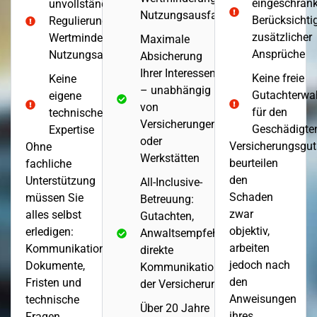
eingeschrän
unvollständiger
Nutzungsausfall
Berücksichti
Regulierung (z. B.
zusätzlicher
Wertminderung,
Maximale
Ansprüche
Nutzungsausfall)
Absicherung
Ihrer Interessen
Keine freie
Keine
– unabhängig
Gutachterwa
eigene
von
für den
technische
Versicherungen
Geschädigte
Expertise
oder
Versicherungsgut
Ohne
Werkstätten
beurteilen
fachliche
den
Unterstützung
All-Inclusive-
Schaden
müssen Sie
Betreuung:
zwar
alles selbst
Gutachten,
objektiv,
erledigen:
Anwaltsempfehlung,
arbeiten
Kommunikation,
direkte
jedoch nach
Dokumente,
Kommunikation mit
den
Fristen und
der Versicherung
Anweisungen
technische
Über 20 Jahre
ihres
Fragen.