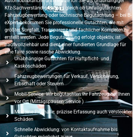
Automobilbranche unterstütze ich Sie als unabhängiger
Kfz-Sachverständiger. Ganz gleich ob Unfallgutachten,
Fahrzeugbewertung oder technische Begutachtung – bei B-
eXpert bekommen Sie professionelle Gutachten, die mit
größter Sorgfalt, Transparenz und fachlicher Kompetenz
erstellt werden. Jede Begutachtung erfolgt objektiv, ist
nachvollziehbar und dient einer fundierten Grundlage für
eine faire sowie rasche Abwicklung.
Unabhängige Gutachten für Haftpflicht- und
Kaskoschäden
Fahrzeugbewertungen für Verkauf, Versicherung,
Erbschaft oder Steuern
Mobil-Service: Wir begutachten Ihr Fahrzeug bei Ihnen
vor Ort (Mittagspausen Service )
Moderne Prüfhalle: präzise Erfassung auch versteckter
Schäden
Schnelle Abwicklung: von Kontaktaufnahme bis
Gutachten möglichst zügig