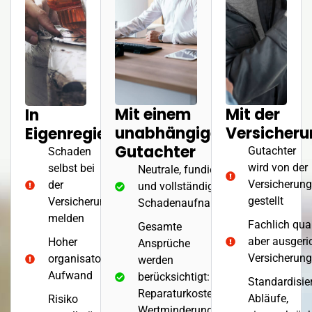
Mit einem
Mit der
In
unabhängigen
Versicher
Eigenregie
Gutachter
Gutachter
Schaden
wird von der
selbst bei
Neutrale, fundierte
Versicherun
der
und vollständige
gestellt
Versicherung
Schadenaufnahme
melden
Fachlich quali
Gesamte
aber ausgeri
Hoher
Ansprüche
Versicherung
organisatorischer
werden
Aufwand
berücksichtigt:
Standardisie
Reparaturkosten,
Abläufe,
Risiko
Wertminderung,