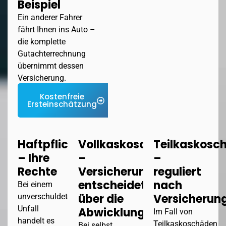
Beispiel
Ein anderer Fahrer
fährt Ihnen ins Auto –
die komplette
Gutachterrechnung
übernimmt dessen
Versicherung.
Kostenfreie
Ersteinschätzung
Haftpflichtschaden
Vollkaskoschaden
Teilkaskosc
– Ihre
–
–
Rechte
Versicherung
reguliert
entscheidet
nach
Bei einem
über die
Versicherung
unverschuldeten
Unfall
Abwicklung
Im Fall von
handelt es
Teilkaskoschäden
Bei selbst