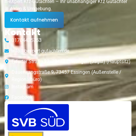
B-eXpert Kfz-Gutachten – Ihr unabhängiger Kfz Gutachter
in Aalen & Umgebung.
Kontakt aufnehmen
Kontakt
01704425753
info@bexpert-gutachten.de
Erfurter Straße 22, 73479 Ellwangen (Jagst) (Hauptsitz)
Dauerwangstraße 9, 73457 Essingen (Außenstelle /
Regionalbüro)
Instagram
Facebook