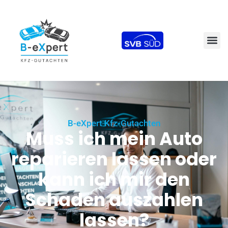
B-eXpert Kfz-Gutachten
Muss ich mein Auto
reparieren lassen oder
kann ich mir den
Schaden auszahlen
lassen?