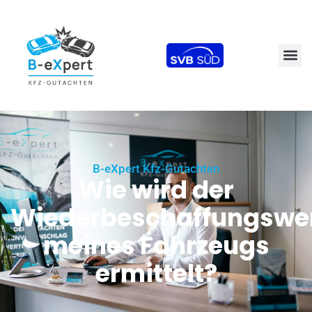
B-eXpert Kfz-Gutachten
Wie wird der
Wiederbeschaffungswe
meines Fahrzeugs
ermittelt?