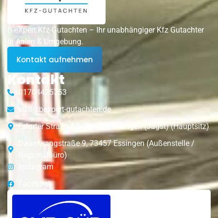
B-eXpert Kfz-Gutachten – Ihr unabhängiger Kfz Gutachter
in Aalen & Umgebung.
Kontakt aufnehmen
Kontakt
01704425753
info@bexpert-gutachten.de
Erfurter Straße 22, 73479 Ellwangen (Jagst) (Hauptsitz)
Dauerwangstraße 9, 73457 Essingen (Außenstelle /
Regionalbüro)
Instagram
Facebook