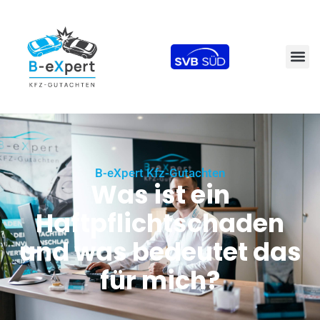
B-eXpert Kfz-Gutachten
Was ist ein
Haftpflichtschaden
und was bedeutet das
für mich?