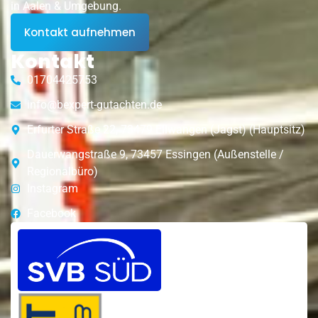
in Aalen & Umgebung.
Kontakt aufnehmen
Kontakt
01704425753
info@bexpert-gutachten.de
Erfurter Straße 22, 73479 Ellwangen (Jagst) (Hauptsitz)
Dauerwangstraße 9, 73457 Essingen (Außenstelle /
Regionalbüro)
Instagram
Facebook