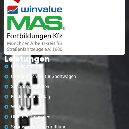
Leistungen
Unfallgutachten
Unfallgutachten für Sportwagen
Schadengutachten
Kostenvoranschlag
Wertgutachten
Oldtimer-Gutachten
Sportwagen Wertermittlung